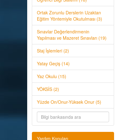
Ortak Zorunlu Derslerin Uzaktan
Eğitim Yöntemiyle Okutulması (3)
Sınavlar Değerlendirmenin
Yapılması ve Mazeret Sınavları (19)
Staj İşlemleri (2)
Yatay Geçiş (14)
Yaz Okulu (15)
YÖKSİS (2)
Yüzde On/Onur-Yüksek Onur (5)
Yardım Konuları