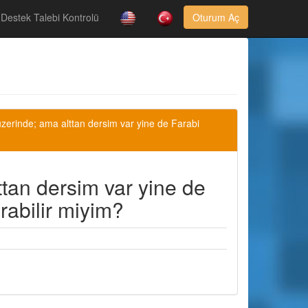
Destek Talebi Kontrolü
Oturum Aç
zerinde; ama alttan dersim var yine de Farabi
tan dersim var yine de
abilir miyim?