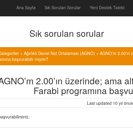
Ana Sayfa
Sık Sorulan Sorular
Yeni Destek Talebi
Sık sorulan sorular
ategoriler
»
Ağırlıklı Genel Not Ortalaması (AGNO) » AGNO’m 2.00’ın ü
amına başvurabilir miyim?
AGNO’m 2.00’ın üzerinde; ama alt
Farabi programına başvur
Last updated 10 yıl önce
aşvurabilirsiniz.