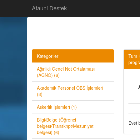
Atauni Destek
Kategoriler
Tüm K
progr
Ağırlıklı Genel Not Ortalaması
(AGNO) (6)
Akademik Personel ÖBS İşlemleri
(8)
Askerlik İşlemleri (1)
Bilgi/Belge (Öğrenci
Evet b
belgesi/Transkript/Mezuniyet
belgesi) (6)