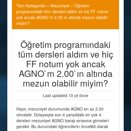
Tüm Kategoriler
»
Mezuniyet » Öğretim
programındaki tüm dersleri aldım ve hiç FF notum
yok ancak AGNO`m 2.00`ın altında mezun olabilir
miyim?
Öğretim programındaki
tüm dersleri aldım ve hiç
FF notum yok ancak
AGNO`m 2.00`ın altında
mezun olabilir miyim?
Last updated 10 yıl önce
Hayır, mezuniyet durumunda AGNO en az 2.00
olmalıdır. Dolayısıyla son 4 yarıyıldaki en çok 4
dersten mezuniyet AGNO barajı sınavına girmeleri
gerekir. Bu durumdaki öğrencilerin öncelikli olarak