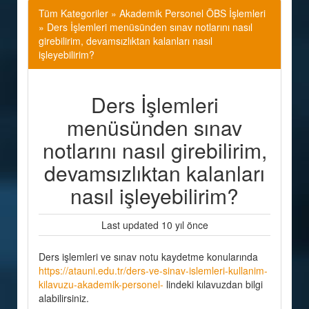
Tüm Kategoriler
»
Akademik Personel ÖBS İşlemleri
» Ders İşlemleri menüsünden sınav notlarını nasıl
girebilirim, devamsızlıktan kalanları nasıl
işleyebilirim?
Ders İşlemleri
menüsünden sınav
notlarını nasıl girebilirim,
devamsızlıktan kalanları
nasıl işleyebilirim?
Last updated 10 yıl önce
Ders işlemleri ve sınav notu kaydetme konularında
https://atauni.edu.tr/ders-ve-sinav-islemleri-kullanim-
kilavuzu-akademik-personel-
lindeki kılavuzdan bilgi
alabilirsiniz.