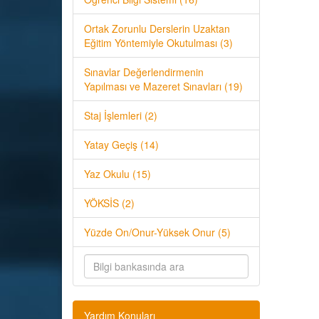
Ortak Zorunlu Derslerin Uzaktan
Eğitim Yöntemiyle Okutulması (3)
Sınavlar Değerlendirmenin
Yapılması ve Mazeret Sınavları (19)
Staj İşlemleri (2)
Yatay Geçiş (14)
Yaz Okulu (15)
YÖKSİS (2)
Yüzde On/Onur-Yüksek Onur (5)
Yardım Konuları