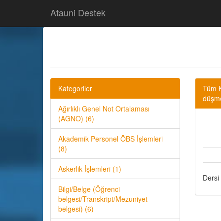
Atauni Destek
Kategoriler
Tüm K
düşme
Ağırlıklı Genel Not Ortalaması
(AGNO) (6)
Akademik Personel ÖBS İşlemleri
(8)
Askerlik İşlemleri (1)
Dersi 
Bilgi/Belge (Öğrenci
belgesi/Transkript/Mezuniyet
belgesi) (6)