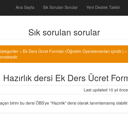
Ana Sayfa
Sık Sorulan Sorular
Yeni Destek Talebi
Sık sorulan sorular
ategoriler
»
Ek Ders Ücret Formları (Öğretim Üye/elemanları içindir.) 
mektedir.
Hazırlık dersi Ek Ders Ücret Fo
Last updated 10 yıl önce
açan birim bu dersi ÖBS'ye "Hazırlık" dersi olarak tanımlamamış olabilir.